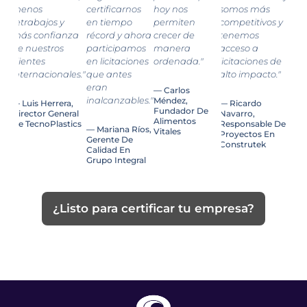
menos
certificarnos
hoy nos
somos más
retrabajos y
en tiempo
permiten
competitivos y
más confianza
récord y ahora
crecer de
tenemos
de nuestros
participamos
manera
acceso a
clientes
en licitaciones
ordenada."
licitaciones de
internacionales."
que antes
alto impacto."
eran
— Carlos
inalcanzables."
Méndez,
— Luis Herrera,
— Ricardo
Fundador De
Director General
Navarro,
Alimentos
De TecnoPlastics
Responsable De
— Mariana Ríos,
Vitales
Proyectos En
Gerente De
Construtek
Calidad En
Grupo Integral
¿Listo para certificar tu empresa?