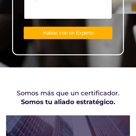
t
e
d
S
t
Hablar con un Experto
a
t
e
s
+
1
Somos más que un certificador.
Somos tu aliado estratégico.