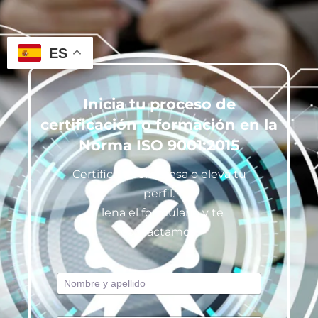
ES
Inicia tu proceso de
certificación o formación en la
Norma ISO 9001:2015
Certifica tu empresa o eleva tu
perfil.
Llena el formulario y te
contactamos.