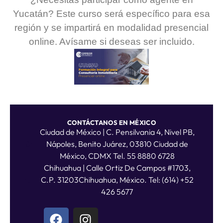
Yucatán? Este curso será específico para esa
región y se impartirá en modalidad presencial
online. Avísame si deseas ser incluido.
CONTÁCTANOS EN MÉXICO
Ciudad de México | C. Pensilvania 4, Nivel PB,
Nápoles, Benito Juárez, 03810 Ciudad de
México, CDMX Tel. 55 8880 6728
Chihuahua | Calle Ortiz De Campos #1703,
C.P. 31203Chihuahua, México. Tel: (614) +52
426 5677