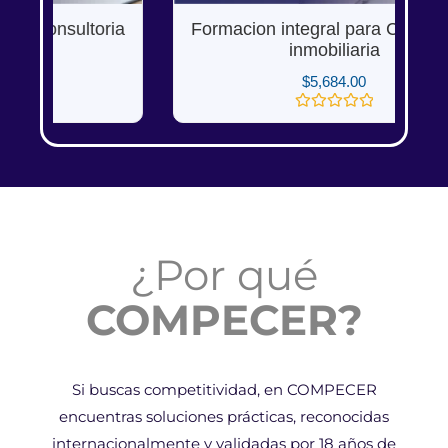
ia
Formacion integral para Consultoria
inmobiliaria
$
5,684.00
Valorado
en
0
de
5
¿Por qué
COMPECER?
Si buscas competitividad, en COMPECER
encuentras soluciones prácticas, reconocidas
internacionalmente y validadas por 18 años de