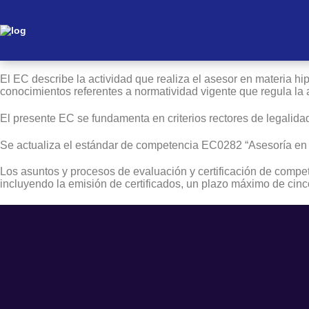
Asesoría en materia hipotecaria por vía extrajudicial
El EC describe la actividad que realiza el asesor en materia hip
conocimientos referentes a normatividad vigente que regula la
El presente EC se fundamenta en criterios rectores de legalidad,
Se actualiza el estándar de competencia EC0282 “Asesoría en mat
Los asuntos y procesos de evaluación y certificación de compet
incluyendo la emisión de certificados, un plazo máximo de cinc