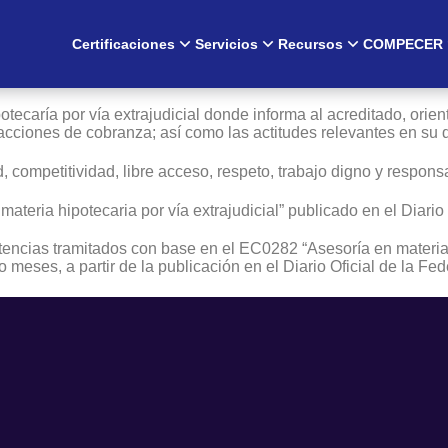
Certificaciones
Servicios
Recursos
COMPECER
otecaría por vía extrajudicial donde informa al acreditado, orien
 acciones de cobranza; así como las actitudes relevantes en s
 competitividad, libre acceso, respeto, trabajo digno y responsa
eria hipotecaria por vía extrajudicial” publicado en el Diario 
encias tramitados con base en el EC0282 “Asesoría en materia hi
o meses, a partir de la publicación en el Diario Oficial de la 