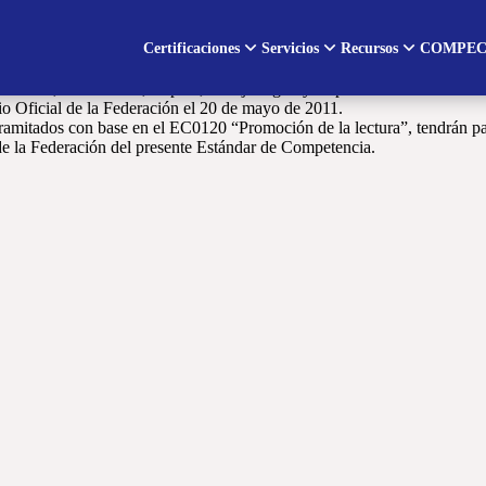
Certificaciones
Servicios
Recursos
COMPEC
persona deberá demostrar en una sesión donde se promueva la lectura. En
a orientación a los lectores.
tividad, libre acceso, respeto, trabajo digno y responsabilidad social.
io Oficial de la Federación el 20 de mayo de 2011.
ramitados con base en el EC0120 “Promoción de la lectura”, tendrán par
 de la Federación del presente Estándar de Competencia.