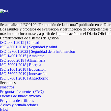
Promoción de la lectura
En el EC se establecen las actividades y conocimientos básicos que la 
espacio a utilizar, la coordinación de la sesión, la lectura en voz alta y l
El presente EC se fundamenta en criterios rectores de legalidad, competi
Se actualiza el EC0120 “Promoción de la lectura” publicado en el Diar
Los asuntos y procesos de evaluación y certificación de competencias t
máximo de cinco meses, a partir de la publicación en el Diario Oficial
Certificaciones de sistemas de gestión
ISO 9001:2015 | Calidad
ISO 45001:2018 | Seguridad y salud
ISO 527001:2022 | Seguridad de la información
ISO 14001:2015 | Ambiente
ISO 2000:2018 | Alimentaria
ISO 50001:2018 | Energía
ISO 21001:2018 | Educación
ISO 56002:2019 | Innovación
ISO 37001:2016 | Antisoborno
Secciones
Nosotros
Preguntas frecuentes (FAQ)
Fuentes de financiamiento
Programa de afiliados
Avisos y actualizaciones
Blog