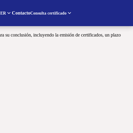
Contacto
ER
Consulta certificado
tre las actividades están la preparación del material de apoyo y del
a su conclusión, incluyendo la emisión de certificados, un plazo